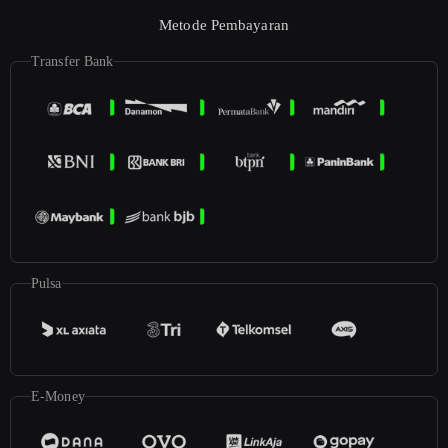
Metode Pembayaran
Transfer Bank
Pulsa
E-Money