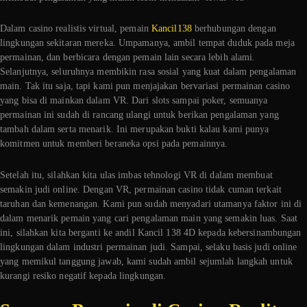
Dalam casino realistis virtual, pemain
Kancil138
berhubungan dengan
lingkungan sekitaran mereka. Umpamanya, ambil tempat duduk pada meja
permainan, dan berbicara dengan pemain lain secara lebih alami.
Selanjutnya, seluruhnya membikin rasa sosial yang kuat dalam pengalaman
main. Tak itu saja, tapi kami pun menjajakan bervariasi permainan casino
yang bisa di mainkan dalam VR. Dari slots sampai poker, semuanya
permainan ini sudah di rancang ulangi untuk berikan pengalaman yang
tambah dalam serta menarik. Ini merupakan bukti kalau kami punya
komitmen untuk memberi beraneka opsi pada pemainnya.
Setelah itu, silahkan kita ulas imbas tehnologi VR di dalam membuat
semakin judi online. Dengan VR, permainan casino tidak cuman terkait
taruhan dan kemenangan. Kami pun sudah menyadari utamanya faktor ini di
dalam menarik pemain yang cari pengalaman main yang semakin luas. Saat
ini, silahkan kita berganti ke andil Kancil 138 4D kepada kebersinambungan
lingkungan dalam industri permainan judi. Sampai, selaku basis judi online
yang memikul tanggung jawab, kami sudah ambil sejumlah langkah untuk
kurangi resiko negatif kepada lingkungan.