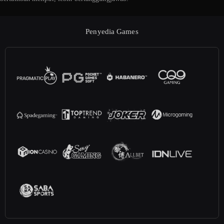
Penyedia Games