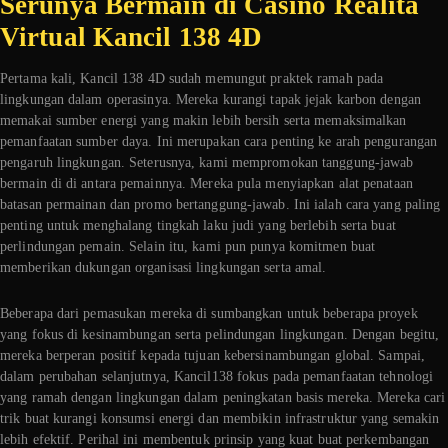
Serunya Bermain di Casino Realita
Virtual Kancil 138 4D
Pertama kali, Kancil 138 4D sudah memungut praktek ramah pada
lingkungan dalam operasinya. Mereka kurangi tapak jejak karbon dengan
memakai sumber energi yang makin lebih bersih serta memaksimalkan
pemanfaatan sumber daya. Ini merupakan cara penting ke arah pengurangan
pengaruh lingkungan. Seterusnya, kami mempromokan tanggung-jawab
bermain di di antara pemainnya. Mereka pula menyiapkan alat penataan
batasan permainan dan promo bertanggung-jawab. Ini ialah cara yang paling
penting untuk menghalang tingkah laku judi yang berlebih serta buat
perlindungan pemain. Selain itu, kami pun punya komitmen buat
memberikan dukungan organisasi lingkungan serta amal.
Beberapa dari pemasukan mereka di sumbangkan untuk beberapa proyek
yang fokus di kesinambungan serta pelindungan lingkungan. Dengan begitu,
mereka berperan positif kepada tujuan kebersinambungan global. Sampai,
dalam perubahan selanjutnya, Kancil138 fokus pada pemanfaatan tehnologi
yang ramah dengan lingkungan dalam peningkatan basis mereka. Mereka cari
trik buat kurangi konsumsi energi dan membikin infrastruktur yang semakin
lebih efektif. Perihal ini membentuk prinsip yang kuat buat perkembangan